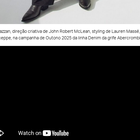
Hazzan, direção criativa de John Robert McLean, styling de Lauren Mas
eppe, na campanha de Outono 2025 da linha Denim da grife Abercrombie