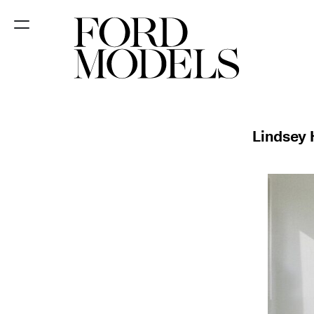
FORD SÃO
PAULO
FORD RIO
Lindsey 
FORD SUL
FORD
TALENT
INSCRIÇÃO
FILIAIS