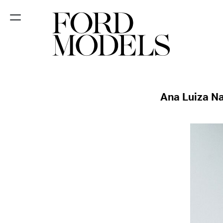
FORD SÃO
PAULO
FORD RIO
Ana Luiza N
FORD SUL
FORD
TALENT
INSCRIÇÃO
FILIAIS