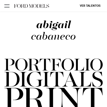
VER TALENTOS
abigail
FORD SÃO
PAULO
cabaneco
FORD RIO
FORD SUL
FORD
TALENT
INSCRIÇÃO
FILIAIS