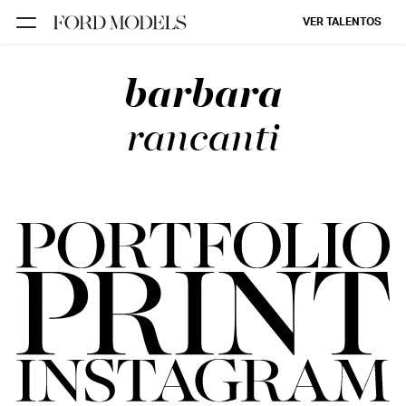
VER TALENTOS
barbara
FORD SÃO
PAULO
rancanti
FORD RIO
FORD SUL
FORD
TALENT
INSCRIÇÃO
FILIAIS