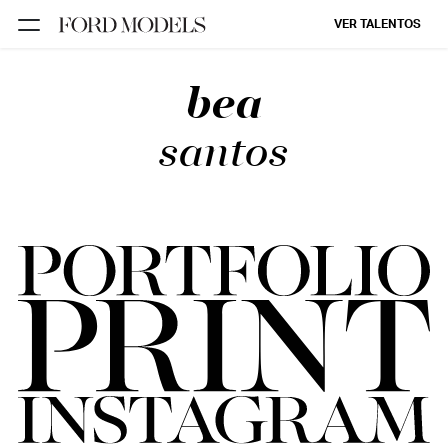
VER TALENTOS
bea
FORD SÃO
PAULO
santos
FORD RIO
FORD SUL
FORD
TALENT
INSCRIÇÃO
FILIAIS