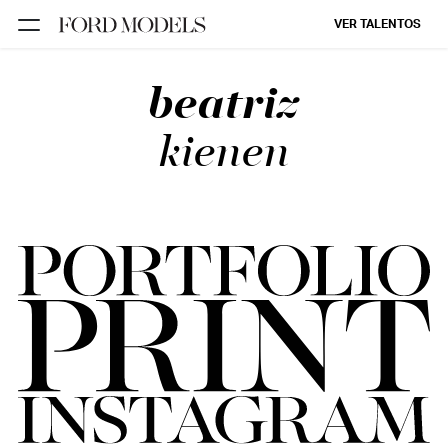
VER TALENTOS
beatriz
FORD SÃO
PAULO
kienen
FORD RIO
FORD SUL
FORD
TALENT
INSCRIÇÃO
FILIAIS