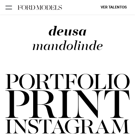
VER TALENTOS
deusa
FORD SÃO
PAULO
mandolinde
FORD RIO
FORD SUL
FORD
TALENT
INSCRIÇÃO
FILIAIS