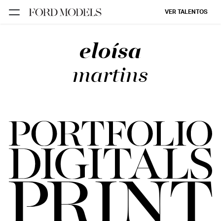
VER TALENTOS
eloísa
FORD SÃO
PAULO
martins
FORD RIO
FORD SUL
FORD
TALENT
INSCRIÇÃO
FILIAIS