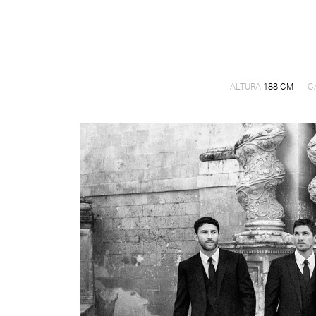
ALTURA
188 CM
C