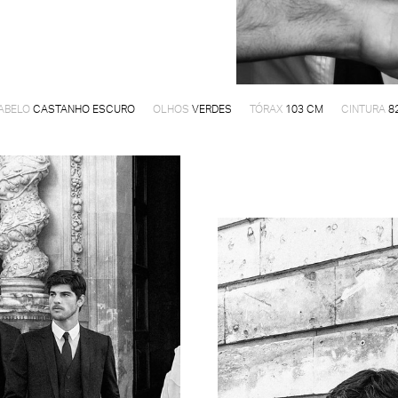
ABELO
CASTANHO ESCURO
OLHOS
VERDES
TÓRAX
103 CM
CINTURA
8