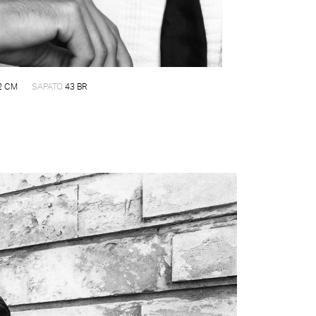
2 CM
SAPATO
43 BR