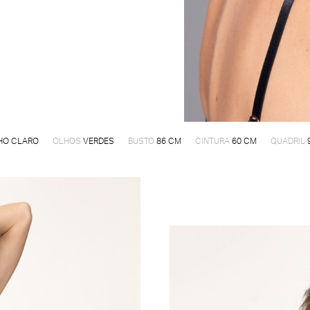
HO CLARO
OLHOS
VERDES
BUSTO
86 CM
CINTURA
60 CM
QUADRIL