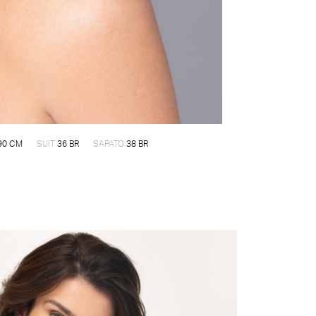
90 CM
SUIT
36 BR
SAPATO
38 BR