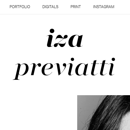
PORTFOLIO
DIGITALS
PRINT
INSTAGRAM
iza
previatti