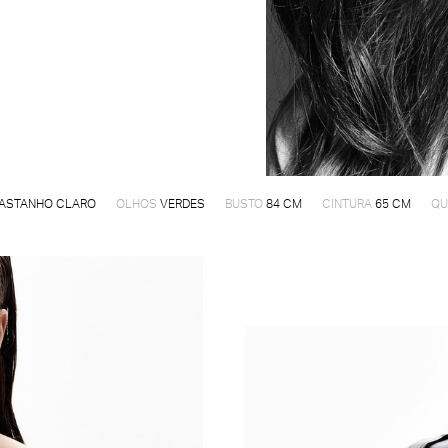
ASTANHO CLARO
OLHOS
VERDES
BUSTO
84 CM
CINTURA
65 CM
QU