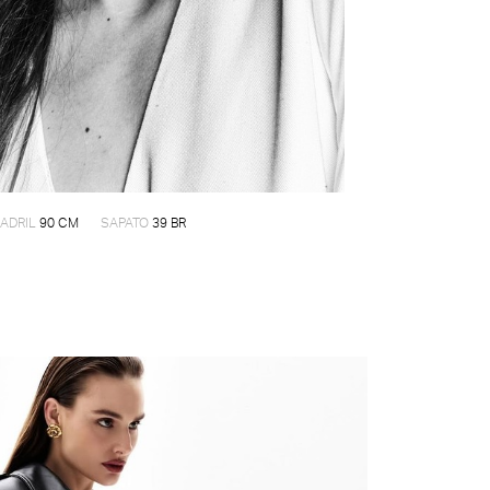
ADRIL
90 CM
SAPATO
39 BR