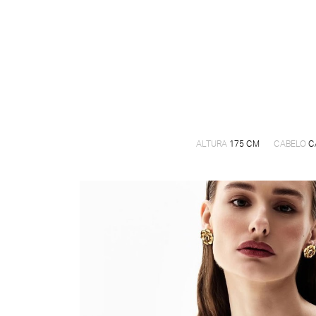
ALTURA
175 CM
CABELO
C