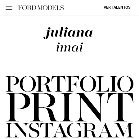
VER TALENTOS
juliana
FORD SÃO
PAULO
imai
FORD RIO
FORD SUL
FORD
TALENT
INSCRIÇÃO
FILIAIS