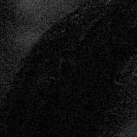
FORD SÃO
PAULO
FORD RIO
FORD SUL
FORD
TALENT
INSCRIÇÃO
FILIAIS