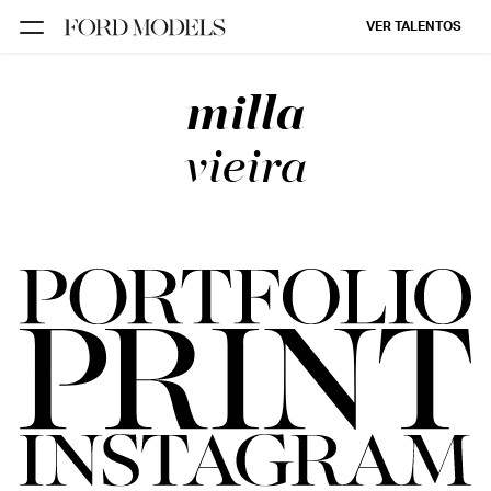
VER TALENTOS
milla
FORD SÃO
PAULO
vieira
FORD RIO
FORD SUL
FORD
TALENT
INSCRIÇÃO
FILIAIS