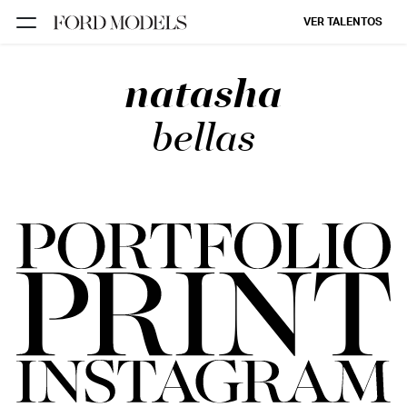
VER TALENTOS
natasha
FORD SÃO
PAULO
bellas
FORD RIO
FORD SUL
FORD
TALENT
INSCRIÇÃO
FILIAIS