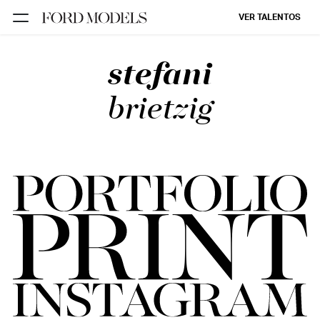
VER TALENTOS
stefani
FORD SÃO
PAULO
brietzig
FORD RIO
FORD SUL
FORD
TALENT
INSCRIÇÃO
FILIAIS