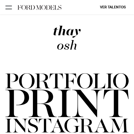
VER TALENTOS
thay
FORD SÃO
PAULO
osh
FORD RIO
FORD SUL
FORD
TALENT
INSCRIÇÃO
FILIAIS