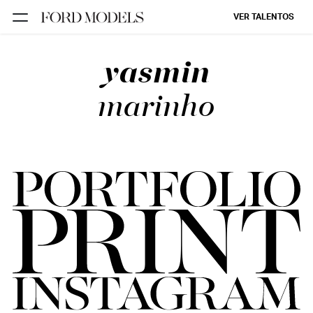
VER TALENTOS
yasmin
FORD SÃO
PAULO
marinho
FORD RIO
FORD SUL
FORD
TALENT
INSCRIÇÃO
FILIAIS