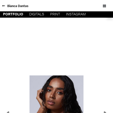
Bianca Dantas
PORTFOLIO
DIGITALS
PRINT
INSTAGRAM
FORD SÃO
INSCRIÇÃO
PAULO
FILIAIS
FORD RIO
FORD SUL
Todos os direitos reservados - Copyright © 2026
FORD
TALENT
INSCRIÇÃO
FILIAIS