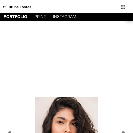
Bruna Fontes
PORTFOLIO
PRINT
INSTAGRAM
FORD SÃO
INSCRIÇÃO
PAULO
FILIAIS
FORD RIO
FORD SUL
Todos os direitos reservados - Copyright © 2026
FORD
TALENT
INSCRIÇÃO
FILIAIS