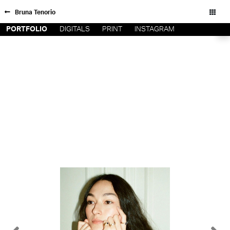
Bruna Tenorio
PORTFOLIO
DIGITALS
PRINT
INSTAGRAM
FORD SÃO
INSCRIÇÃO
PAULO
FILIAIS
FORD RIO
FORD SUL
Todos os direitos reservados - Copyright © 2026
FORD
TALENT
INSCRIÇÃO
FILIAIS