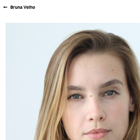
Bruna Velho
FORD SÃO
PAULO
FORD RIO
FORD SUL
FORD
TALENT
INSCRIÇÃO
FILIAIS