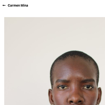
Carmen Mina
FORD SÃO
PAULO
FORD RIO
FORD SUL
FORD
TALENT
INSCRIÇÃO
FILIAIS