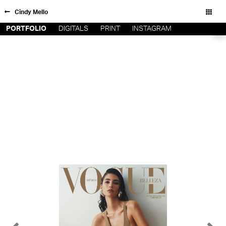
Cindy Mello
PORTFOLIO
DIGITALS
PRINT
INSTAGRAM
FORD SÃO
INSCRIÇÃO
PAULO
FILIAIS
FORD RIO
FORD SUL
Todos os direitos reservados - Copyright © 2026
FORD
TALENT
INSCRIÇÃO
FILIAIS