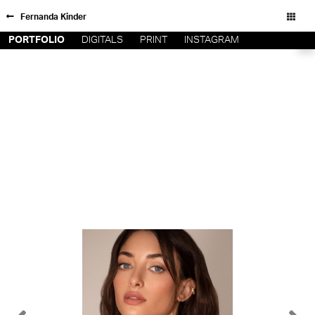
Fernanda Kinder
PORTFOLIO
DIGITALS
PRINT
INSTAGRAM
FORD SÃO
INSCRIÇÃO
PAULO
FILIAIS
FORD RIO
FORD SUL
Todos os direitos reservados - Copyright © 2026
FORD
TALENT
INSCRIÇÃO
FILIAIS