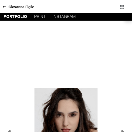
Giovanna Figlie
PORTFOLIO
PRINT
INSTAGRAM
FORD SÃO
INSCRIÇÃO
PAULO
FILIAIS
FORD RIO
FORD SUL
Todos os direitos reservados - Copyright © 2026
FORD
TALENT
INSCRIÇÃO
FILIAIS