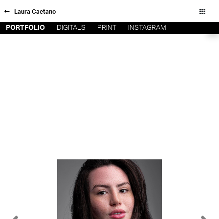
Laura Caetano
PORTFOLIO
DIGITALS
PRINT
INSTAGRAM
FORD SÃO
INSCRIÇÃO
PAULO
FILIAIS
FORD RIO
FORD SUL
Todos os direitos reservados - Copyright © 2026
FORD
TALENT
INSCRIÇÃO
FILIAIS