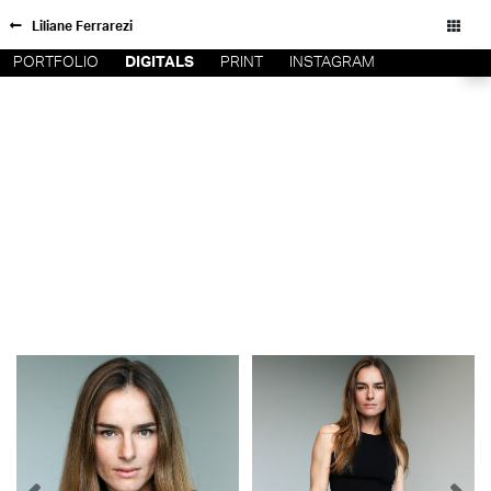
Liliane Ferrarezi
PORTFOLIO
DIGITALS
PRINT
INSTAGRAM
FORD SÃO
INSCRIÇÃO
PAULO
FILIAIS
FORD RIO
FORD SUL
Todos os direitos reservados - Copyright © 2026
FORD
TALENT
INSCRIÇÃO
FILIAIS