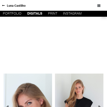
Luna Castilho
PORTFOLIO
DIGITALS
PRINT
INSTAGRAM
FORD SÃO
INSCRIÇÃO
PAULO
FILIAIS
FORD RIO
FORD SUL
Todos os direitos reservados - Copyright © 2026
FORD
TALENT
INSCRIÇÃO
FILIAIS