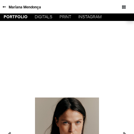
Mariana Mendonça
PORTFOLIO
DIGITALS
PRINT
INSTAGRAM
FORD SÃO
INSCRIÇÃO
PAULO
FILIAIS
FORD RIO
FORD SUL
Todos os direitos reservados - Copyright © 2026
FORD
TALENT
INSCRIÇÃO
FILIAIS