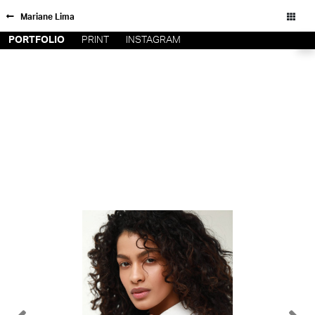
Mariane Lima
PORTFOLIO
PRINT
INSTAGRAM
FORD SÃO
INSCRIÇÃO
PAULO
FILIAIS
FORD RIO
FORD SUL
Todos os direitos reservados - Copyright © 2026
FORD
TALENT
INSCRIÇÃO
FILIAIS