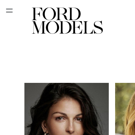
FORD SÃO
PAULO
FORD RIO
FORD SUL
FORD
TALENT
INSCRIÇÃO
FILIAIS