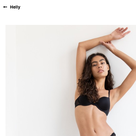
Helly
FORD SÃO
PAULO
FORD RIO
FORD SUL
FORD
TALENT
INSCRIÇÃO
FILIAIS