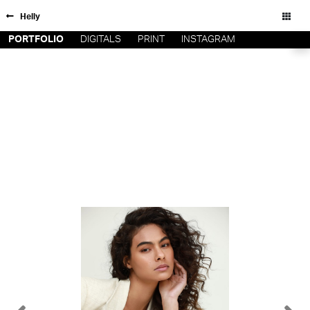
Helly
PORTFOLIO
DIGITALS
PRINT
INSTAGRAM
FORD SÃO
INSCRIÇÃO
PAULO
FILIAIS
FORD RIO
FORD SUL
Todos os direitos reservados - Copyright © 2026
FORD
TALENT
INSCRIÇÃO
FILIAIS